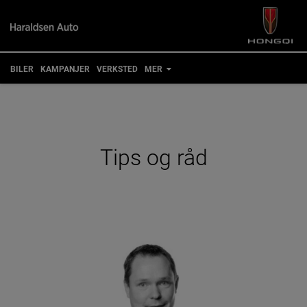
BILER
KAMPANJER
VERKSTED
MER
TIPS OG RÅD
FOR EIERE
Tips og
råd
KONTAKT
BESTILL VERKSTEDTIME
MIN BIL