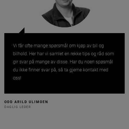
Vi får ofte mange spørsmål om kjøp av bil og
bilhold. Her har vi samlet en rekke tips og råd som
gir svar på mange av disse. Har du noen spøsmål
du ikke finner svar på, så ta gjerne kontakt med
oss!
ODD ARILD ULIMOEN
DAGLIG LEDER